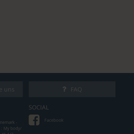
e uns
FAQ
SOCIAL
Facebook
änemark -
h : My body/