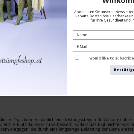
Willkom
Abonnieren Sie unseren Newsletter 
Rabatte, kostenlose Geschenke und
Siehe die Größentabelle hier
für Ihre Gesundheit und I
I would like to subscrib
Bestätig
diesen Typs können nämlich eine leistungssteigernde Wirkung haben
l Ihre Blutzirkulation zu verbessern, sodass das Blut leichter von 
adern entgegen, die durch eine langzeitige Belastung der Beine entst