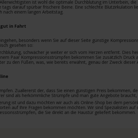
lerwichtigsten ist wohl die optimale Durchblutung im Unterbein, die 
ags darauf spürbar frischere Beine. Eine schlechte Blutzirkulation 
 nach einem langen Arbeitstag.
ut in Fahrt
eingehen, besonders wenn Sie auf dieser Seite günstige Kompression
tisch gesehen so:
hblutung, schwächer je weiter er sich vom Herzen entfernt. Dies hei
 einem Paar Kompressionsstrümpfen bekommen Sie zusätzlich Druck au
 zu den Füßen, was, wie bereits erwähnt, genau der Zweck dieser Ar
line
mpfen. Zuallererst der, dass Sie einen günstigen Preis bekommen, den
urer sind als herkömmliche Strümpfe und man gute Angebote braucht,
ieferung ist und dazu möchten wir auch als Online-Shop bei dem pers
worten auf Ihre Fragen bekommen möchten. Wir sind Spezialisten auf 
sionsstrümpfen, die Sie direkt an die Haustür geliefert bekommen.