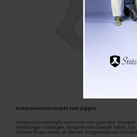
Kompressionsstrümpfe zum Joggen
Kompressionsstrümpfe sind immer eine gute Idee. Strümpfe 
Verletzungen vorbeugen. Kompressionsstrümpfe haben zum Zie
Darüber hinaus wirken sie kleinere Blutgerinnsel und Krampf