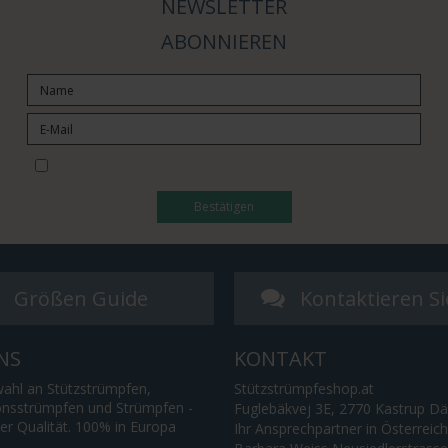
NEWSLETTER
ABONNIEREN
I would like to subscribe to the newsletter
Bestätigen
Größen Guide
Kontaktieren Si
NS
KONTAKT
ahl an Stützstrümpfen,
Stützstrümpfeshop.at
nsstrümpfen und Strümpfen -
Fuglebäkvej 3E, 2770 Kastrup D
ter Qualität. 100% in Europa
Ihr Ansprechpartner in Österreic