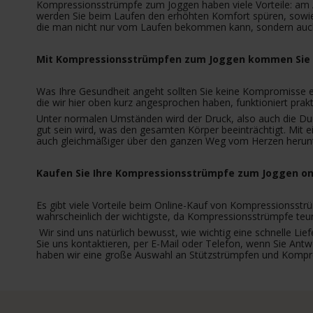
Kompressionsstrümpfe zum Joggen haben viele Vorteile: am Al
werden Sie beim Laufen den erhöhten Komfort spüren, sowie t
die man nicht nur vom Laufen bekommen kann, sondern auch
Mit Kompressionsstrümpfen zum Joggen kommen Sie g
Was Ihre Gesundheit angeht sollten Sie keine Kompromisse 
die wir hier oben kurz angesprochen haben, funktioniert prak
Unter normalen Umständen wird der Druck, also auch die Durc
gut sein wird, was den gesamten Körper beeinträchtigt. Mit
auch gleichmäßiger über den ganzen Weg vom Herzen herunter
Kaufen Sie Ihre Kompressionsstrümpfe zum Joggen on
Es gibt viele Vorteile beim Online-Kauf von Kompressionsstrü
wahrscheinlich der wichtigste, da Kompressionsstrümpfe te
Wir sind uns natürlich bewusst, wie wichtig eine schnelle L
Sie uns kontaktieren, per E-Mail oder Telefon, wenn Sie Ant
haben wir eine große Auswahl an Stützstrümpfen und Kompres