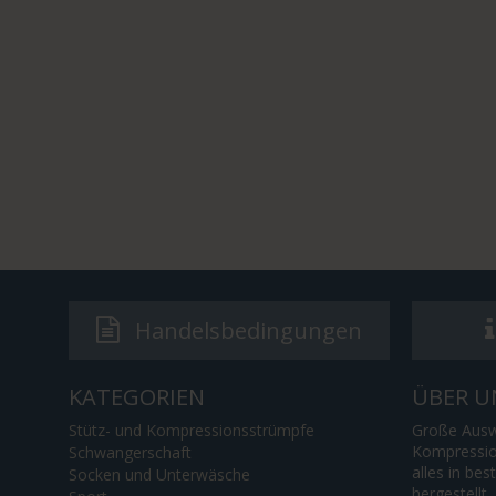
Handelsbedingungen
KATEGORIEN
ÜBER U
Stütz- und Kompressionsstrümpfe
Große Ausw
Kompressio
Schwangerschaft
alles in bes
Socken und Unterwäsche
hergestellt.