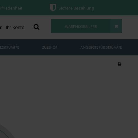
ufriedenheit
Sichere Bezahlung
WARENKORB LEER
on
Ihr Konto
TZSTRÜMPFE
ZUBEHÖR
ANGEBOTE FÜR STRÜMPFE