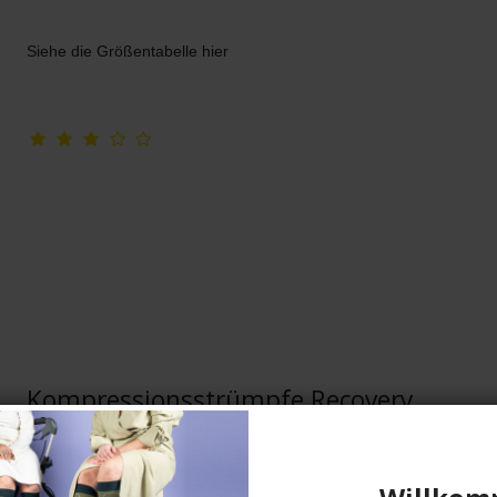
Siehe die Größentabelle hier
Kompressionsstrümpfe Recovery,
Weiß
SupCare
26-1531