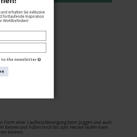
men!
und erhalten Sie exklusive
 fortlaufende Inspiration
hr Wohlbefinden!
e to the newsletter
en
 in Form einer Laufbeschleunigung beim Joggen und auch
den Beinen und Füßen hoch bis zum Herzen laufen kann.
ehen können.