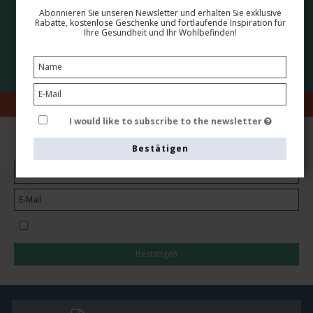
Lieferung 4-7 Werktagen
Abonnieren Sie unseren Newsletter und erhalten Sie exklusive
Rabatte, kostenlose Geschenke und fortlaufende Inspiration für
Ihre Gesundheit und Ihr Wohlbefinden!
5 Sterne in der Kundenzufriedenheit
Sichere Bezahlung
Hauslieferung! Wir liefern das Paket direkt an Ihre Haustür oder
Ihren Briefkasten!
I would like to subscribe to the newsletter
NEWSLETTER ABONNIEREN
Bestätigen
I would like to subscribe to the newsletter
Bestätigen