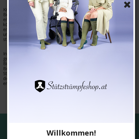
Krampfadern entstehen, wenn der Druck in den Blutadern der
Beine so hoch wird, dass die Blutgefäße nachgeben und sich
erweitern. Bei Menschen mit einem elastischen Bindegewebe
können Krampfadern auch bei einem normalen Venenblutdruck
entstehen. In den meisten Fällen entstehen Krampfadern bei
undichten Venenklappen, nachgiebiges Bindegewebe und
stillstehend Arbei
In der Schwangerschaft entwickeln viele Krampfadern. Der
geänderte Hormonhaushalt führt zu einem nachgiebigen
Bindegewebe und der Druck von der der Gebärmutter auf die
Beckenvenen erschwert den Weg des Blutes in die Beinen.
Stützstrümpfe helfen den Druck auf die Venen zu erhöhen, damit
die Durchströmung verbessert wird. Sollen Sie Läufer sein,
empfiehlt es sich die Laufstrümpfe zu kaufen
Versandkostenfrei für Einkäufe über 79 €
Willkommen!