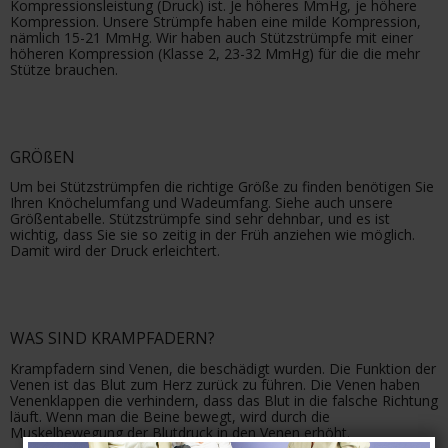
Kompressionsleistung (Druck) ist. Je höheres MmHg, je höhere
Kompression. Unsere Strümpfe haben eine milde Kompression,
nämlich 15-21 MmHg. Wir haben auch Stützstrümpfe mit einer
höheren Kompression (Klasse 2, 23-32 MmHg) für die die mehr
Stütze brauchen.
GRÖßEN
Um bei Stützstrümpfen die richtige Größe zu finden benötigen Sie
Ihren Knöchelumfang und Wadeumfang. Siehe auch unsere
Größentabelle. Stützstrümpfe sind sehr dehnbar, und es ist
wichtig, dass Sie sie so zeitig in der Früh anziehen wie möglich.
Damit wird der Druck erleichtert.
WAS SIND KRAMPFADERN?
Krampfadern sind Venen, die beschädigt wurden. Die Funktion der
Venen ist das Blut zum Herz zurück zu führen. Die Venen haben
Venenklappen die verhindern, dass das Blut in die falsche Richtung
läuft. Wenn man die Beine bewegt, wird durch die
Muskelbewegung der Blutdruck in den Venen erhöht.