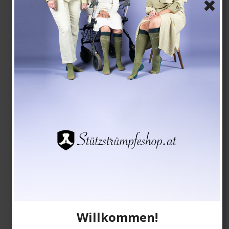
Stay-Up Stützstrümpfe, 140 Denier, offene Spitze,
Schwarz
9092
Siehe die Größentabelle hier
EUR 21,00
Produkt anzeigen
Willkommen!