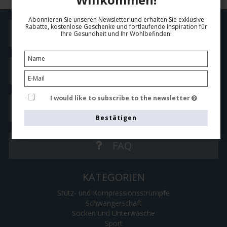
Abonnieren Sie unseren Newsletter und erhalten Sie exklusive
Rabatte, kostenlose Geschenke und fortlaufende Inspiration für
Handelsbedingungen
Ihre Gesundheit und Ihr Wohlbefinden!
Größen Guide
I would like to subscribe to the newsletter
Kontaktieren Sie uns
Bestätigen
FAQ
KATEGORIEN
Stütz- und Kompressionsstrümpfe
Schwangerschaft
Socken und Unterwäsche
Sport