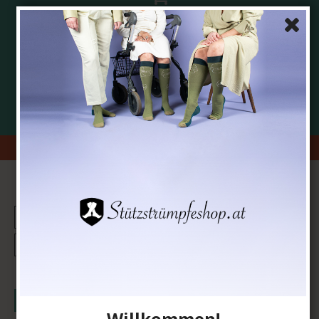
Versandkostenfrei für Einkäufe über 79 €
Lieferung 4-7 Werktagen
5 Sterne in der Kundenzufriedenheit
Sichere Bezahlung
Hauslieferung! Wir liefern das Paket direkt an Ihre Haustür oder
Ihren Briefkasten!
NEWSLETTER ABONNIEREN
I would like to subscribe to the newsletter
Bestätigen
Willkommen!