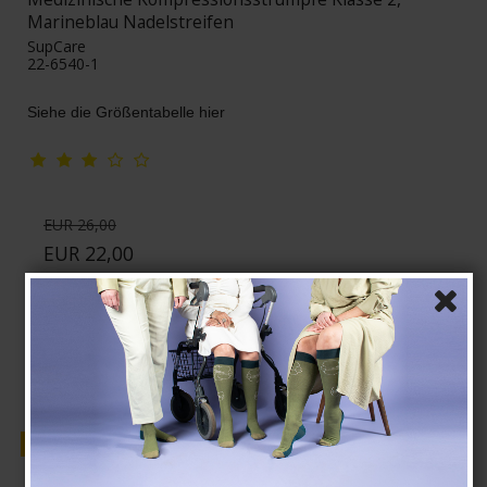
Marineblau Nadelstreifen
SupCare
22-6540-1
Siehe die Größentabelle hier
EUR 26,00
EUR 22,00
Produkt anzeigen
Verkauf