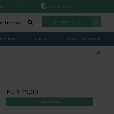
ufriedenheit
Sichere Bezahlung
WARENKORB LEER
on
Ihr Konto
TZSTRÜMPFE
ZUBEHÖR
ANGEBOTE FÜR STRÜMPFE
EUR 29,00
Produkt anzeigen