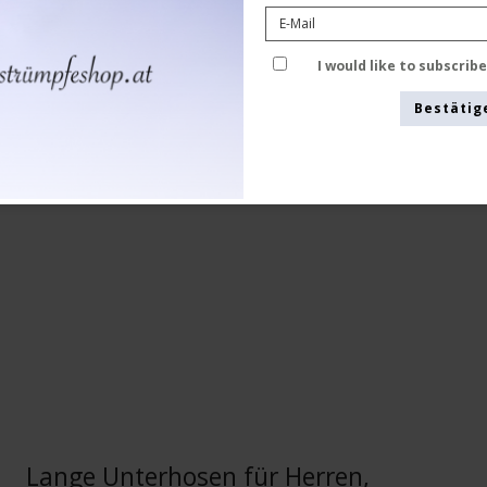
Bambus Undertøj
68396
I would like to subscrib
Bestätig
Lange Unterhosen für Herren,