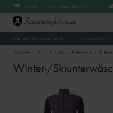
Versandkostenfrei für Einkäufe über 79 €
STÜTZ- UND KOMPRESSIONSSTRÜMPFE
SCHWANGERSCHAFT
Startseite
/
Shop
/
Socken und Unterwäsche
/
Unterwä
Winter-/Skiunterwäs