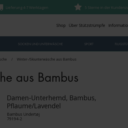
Lieferung 4-7 Werktagen
5 Sterne in der Kundenz
Shop
Über Stützstrümpfe
Informati
SOCKEN UND UNTERWÄSCHE
SPORT
FLUGSTÜ
sche
/
Winter-/Skiunterwäsche aus Bambus
che aus Bambus
Damen-Unterhemd, Bambus,
Pflaume/Lavendel
Bambus Undertøj
79194-2