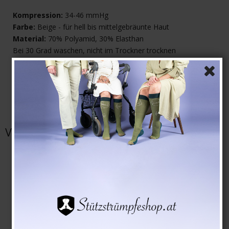
Kompression:
34-46 mmHg
Farbe:
Beige - für hell bis mittelgebräunte Haut
Material:
70% Polyamid, 30% Elasthan
Bei 30 Grad waschen, nicht im Trockner trocknen
WICHTIG:
Wir empfehlen eine sachkundige Beratung (Arzt
oder Bandagisten) vor der ersten Verwendung. Es ist wichtig,
dass die Größe und Passform passt.
Gebrauchsanleitung beigelegt.
Verwandte Produkte